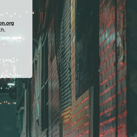
on.org
ch,